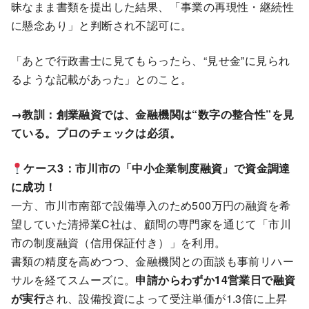
昧なまま書類を提出した結果、「事業の再現性・継続性
に懸念あり」と判断され不認可に。
「あとで行政書士に見てもらったら、“見せ金”に見られ
るような記載があった」とのこと。
→教訓：創業融資では、金融機関は“数字の整合性”を見
ている。プロのチェックは必須。
ケース3：市川市の「中小企業制度融資」で資金調達
に成功！
一方、市川市南部で設備導入のため500万円の融資を希
望していた清掃業C社は、顧問の専門家を通じて「市川
市の制度融資（信用保証付き）」を利用。
書類の精度を高めつつ、金融機関との面談も事前リハー
サルを経てスムーズに。
申請からわずか14営業日で融資
が実行
され、設備投資によって受注単価が1.3倍に上昇