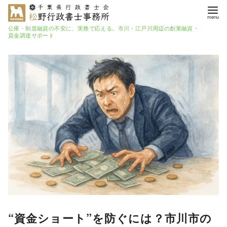
公庫・制度融資の不安に、実務で応える。市川・江戸川周辺の創業融資・
資金調達サポート
コ
ン
テ
ン
ツ
へ
移
動
“資金ショート”を防ぐには？市川市の