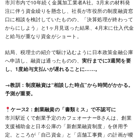
市川市内で10年続く金属加工業者A社。3月末の材料発
注に伴う資金繰りを懸念し、社長が市役所の制度融資窓
口に相談を検討していたものの、「決算処理が終わって
からにしよう」と1ヶ月見送った結果、4月末に仕入代金
と給与が重なり資金がショート。
結局、税理士の紹介で駆け込むように日本政策金融公庫
へ申請し、融資は通ったものの、
実行までに3週間を要
し、1度給与支払いが遅れることに……。
→教訓：制度融資は“相談した時点”から時間がかかる。
予測が重要。
ケース2：創業融資の「書類ミス」で不認可に
市川駅近くで創業予定のカフェオーナーBさんは、創業
支援補助金と日本公庫の「新創業融資制度」を併用予
定。ところが「自己資金」と「店舗工事費」の計画が曖