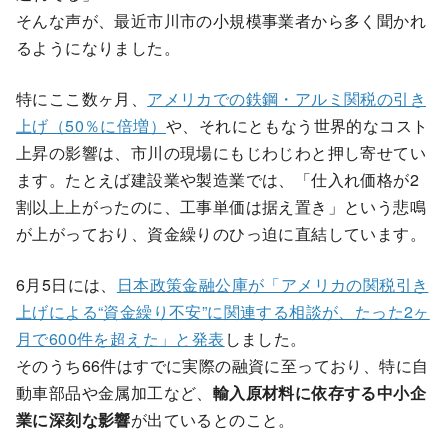
そんな声が、最近市川市の小規模事業者から多く聞かれ
るようになりました。
特にここ数ヶ月、
アメリカでの鉄鋼・アルミ関税の引き
上げ（50％に倍増）
や、それにともなう世界的なコスト
上昇の影響は、市川の現場にもじわじわと押し寄せてい
ます。たとえば建設業や製造業では、「仕入れ価格が2
割以上上がったのに、工事単価は据え置き」という悲鳴
が上がっており、資金繰りのひっ迫に直結しています。
6月5日には、
日本政策金融公庫が「アメリカの関税引き
上げによる“資金繰り不安”に関連する相談が、たった2ヶ
月で600件を超えた」と発表
しました。
そのうち66件はすでに実際の融資に至っており、特に自
動車部品や金属加工など、
輸入原材料に依存する中小企
業に深刻な影響
が出ているとのこと。