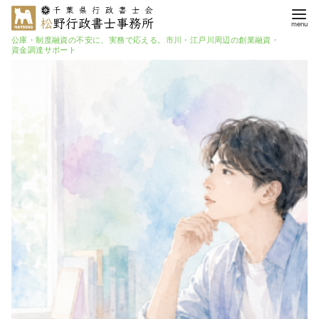
公庫・制度融資の不安に、実務で応える。市川・江戸川周辺の創業融資・
資金調達サポート
コ
ン
テ
ン
ツ
へ
移
動