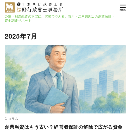
公庫・制度融資の不安に、実務で応える。市川・江戸川周辺の創業融資・
資金調達サポート
コ
2025年7月
ン
テ
ン
ツ
へ
移
動
コラム
創業融資はもう古い？経営者保証の解除で広がる資金