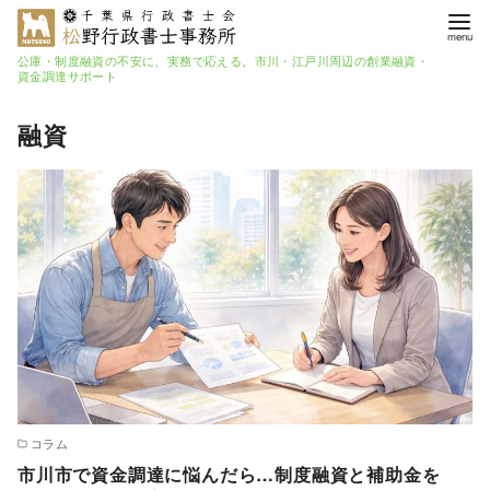
公庫・制度融資の不安に、実務で応える。市川・江戸川周辺の創業融資・
資金調達サポート
コ
融資
ン
テ
ン
ツ
へ
移
動
コラム
市川市で資金調達に悩んだら…制度融資と補助金を